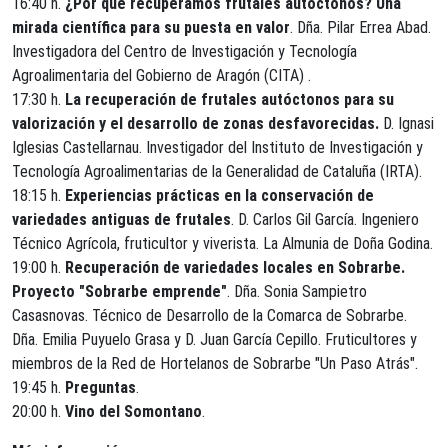
16:40 h.
¿Por qué recuperamos frutales autóctonos? Una
mirada científica para su puesta en valor
. Dña. Pilar Errea Abad.
Investigadora del Centro de Investigación y Tecnología
Agroalimentaria del Gobierno de Aragón (CITA) .
17:30 h.
La recuperación de frutales autóctonos para su
valorización y el desarrollo de zonas desfavorecidas.
D. Ignasi
Iglesias Castellarnau. Investigador del Instituto de Investigación y
Tecnología Agroalimentarias de la Generalidad de Cataluña (IRTA).
18:15 h.
Experiencias prácticas en la conservación de
variedades antiguas de frutales
. D. Carlos Gil García. Ingeniero
Técnico Agrícola, fruticultor y viverista. La Almunia de Doña Godina.
19:00 h.
Recuperación de variedades locales en Sobrarbe.
Proyecto "Sobrarbe emprende"
. Dña. Sonia Sampietro
Casasnovas. Técnico de Desarrollo de la Comarca de Sobrarbe.
Dña. Emilia Puyuelo Grasa y D. Juan García Cepillo. Fruticultores y
miembros de la Red de Hortelanos de Sobrarbe "Un Paso Atrás".
19:45 h.
Preguntas
.
20:00 h.
Vino del Somontano
.