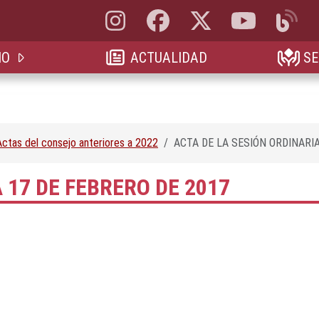
Instagram, abre en nueva pestaña
Facebook, abre en nueva pestaña
X, antes Twitter, abre en 
YouTube, abre e
Blog, a
IO
ACTUALIDAD
SE
Actas del consejo anteriores a 2022
ACTA DE LA SESIÓN ORDINARIA
 17 DE FEBRERO DE 2017