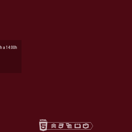
h a 14:00h
ña
pestaña