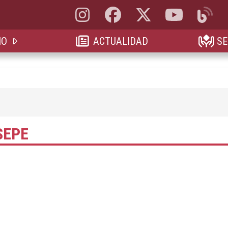
Instagram, abre en nueva pestaña
Facebook, abre en nueva pestaña
X, antes Twitter, abre en 
YouTube, abre e
Blog, a
IO
ACTUALIDAD
SE
SEPE