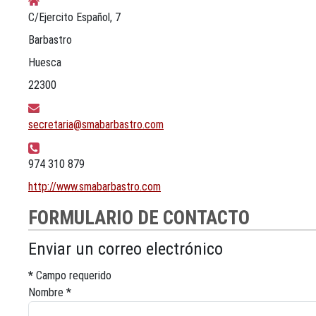
C/Ejercito Español, 7
Barbastro
Huesca
22300
Correo electrónico:
secretaria@smabarbastro.com
Teléfono:
974 310 879
Sitio web:
http://www.smabarbastro.com
FORMULARIO DE CONTACTO
Enviar un correo electrónico
*
Campo requerido
Nombre
*