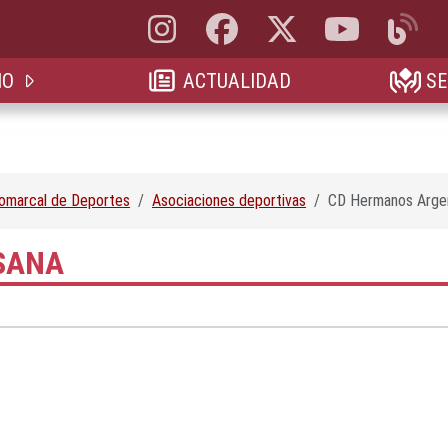
Instagram, abre en nueva pestaña
Facebook, abre en nueva pestaña
X, antes Twitter, abre en 
YouTube, abre e
Blog, a
IO
ACTUALIDAD
SE
Comarcal de Deportes
Asociaciones deportivas
CD Hermanos Arge
SANA