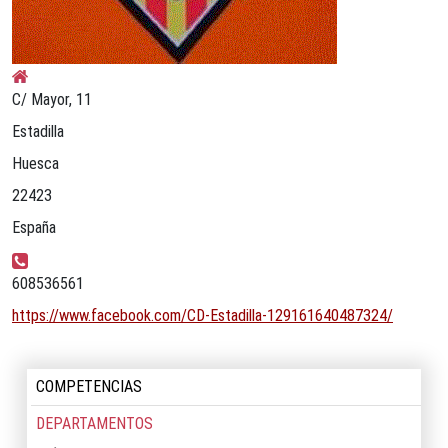
Dirección postal:
C/ Mayor, 11
Estadilla
Huesca
22423
España
Teléfono:
608536561
Sitio web:
https://www.facebook.com/CD-Estadilla-129161640487324/
COMPETENCIAS
DEPARTAMENTOS