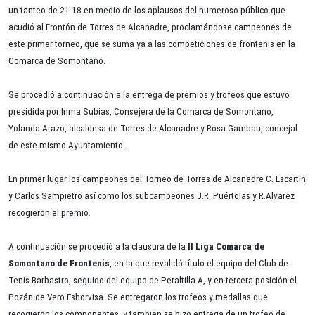
un tanteo de 21-18 en medio de los aplausos del numeroso público que
acudió al Frontón de Torres de Alcanadre, proclamándose campeones de
este primer torneo, que se suma ya a las competiciones de frontenis en la
Comarca de Somontano.
Se procedió a continuación a la entrega de premios y trofeos que estuvo
presidida por Inma Subias, Consejera de la Comarca de Somontano,
Yolanda Arazo, alcaldesa de Torres de Alcanadre y Rosa Gambau, concejal
de este mismo Ayuntamiento.
En primer lugar los campeones del Torneo de Torres de Alcanadre C. Escartin
y Carlos Sampietro así como los subcampeones J.R. Puértolas y R.Alvarez
recogieron el premio.
A continuación se procedió a la clausura de la
II Liga Comarca de
Somontano de
Frontenis
, en la que revalidó título el equipo del Club de
Tenis Barbastro, seguido del equipo de Peraltilla A, y en tercera posición el
Pozán de Vero Eshorvisa. Se entregaron los trofeos y medallas que
recogieron los componentes, y también se hizo entrega de un trofeo de