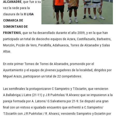
ALCANADRE
, que fue a su
vez la sede para la
clausura de la
II LIGA
COMARCA DE
SOMONTANO DE
FRONTENIS
, que se ha desarrollado durante el año 2009, y en la que han
participado un total de dieciocho equipos de Azara, Castillazuelo, Barbastro,
Monzón, Pozán de Vero, Peraltilla, Adahuesca, Torres de Alcanadre y Salas
Altas.
En este primer Torneo de Torres de Alcanadre, promovido por el
Ayuntamiento y el equipo de jóvenes jugadores de la localidad, dirigidos por
Miguel Arazo, participaron un total de 22 competidores.
Las semifinales la protagonizaron C Sampietro y T.Escartin, que vencieron
A.Ballabriga/J.Latre (21-11) y J.R Puértolas/ R.Alvarez que se impusieron a la
pareja formada por A. Latorre/ G.Salvatierra por 21-9. Se disputó una gran
final con un vistoso e igualado encuentro que enfrentó a C.Sampietro/
T.Escartín con J.R.Puértolas / R. Alvarez, venciendo Sampietro y Escartin por