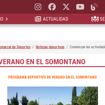
Instagram, abre en nueva pestaña
Facebook, abre en nueva pestaña
X, antes Twitter, abre en 
YouTube, abre e
Blog, a
IO
ACTUALIDAD
SE
Comarcal de Deportes
Noticias deportivas
Comienzan las activida
 VERANO EN EL SOMONTANO
PROGRAMA DEPORTIVO DE VERANO EN EL SOMONTANO