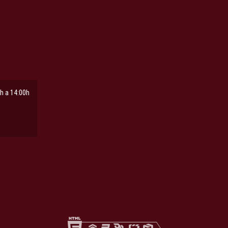
h a 14:00h
ña
pestaña