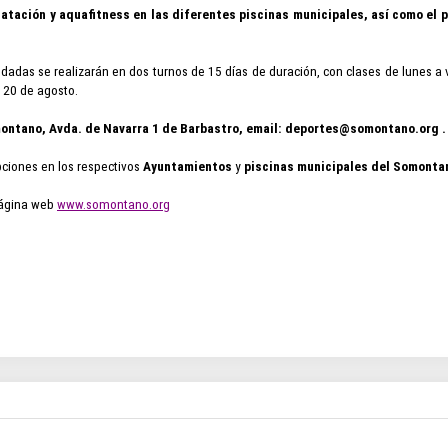
atación y aquafitness en las diferentes piscinas municipales, así como el 
as se realizarán en dos turnos de 15 días de duración, con clases de lunes a vier
 20 de agosto.
montano, Avda. de Navarra 1 de Barbastro, email:
deportes@somontano.org
.
pciones en los respectivos
Ayuntamientos
y
piscinas municipales del Somonta
página web
www.somontano.org