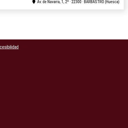
Av. de Navarra, 1, 2º · 22300 · BARBASTRO (Huesca)
cesibilidad