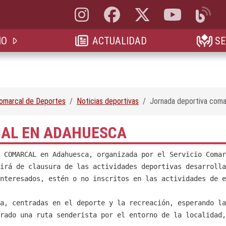
Instagram, abre en nueva pestaña
Facebook, abre en nueva pestaña
X, antes Twitter, abre en 
YouTube, abre e
Blog, a
IO
ACTUALIDAD
SE
Comarcal de Deportes
Noticias deportivas
Jornada deportiva coma
AL EN ADAHUESCA
 COMARCAL en Adahuesca, organizada por el Servicio Comar
irá de clausura de las actividades deportivas desarrolla
nteresados, estén o no inscritos en las actividades de e
a, centradas en el deporte y la recreación, esperando la
rado una ruta senderista por el entorno de la localidad,