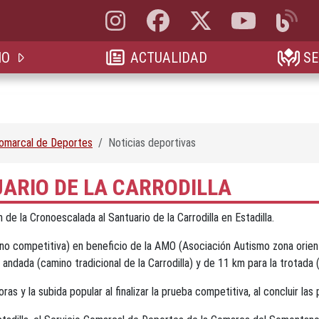
Instagram, abre en nueva pestaña
Facebook, abre en nueva pestaña
X, antes Twitter, abre en 
YouTube, abre e
Blog, a
IO
ACTUALIDAD
SE
Comarcal de Deportes
Noticias deportivas
UARIO DE LA CARRODILLA
de la Cronoescalada al Santuario de la Carrodilla en Estadilla.
o competitiva) en beneficio de la AMO (Asociación Autismo zona oriental
a andada (camino tradicional de la Car
rodilla) y de 11 km para la trotada (
 y la subida popular al finalizar la prueba competitiva, al concluir las 