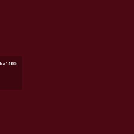
h a 14:00h
ña
pestaña