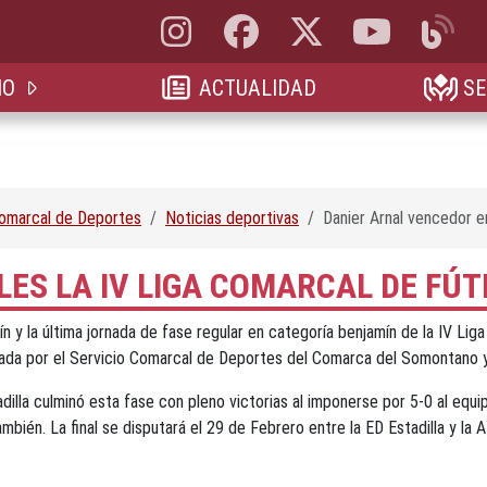
Instagram, abre en nueva pestaña
Facebook, abre en nueva pestaña
X, antes Twitter, abre en 
YouTube, abre e
Blog, a
IO
ACTUALIDAD
SE
Comarcal de Deportes
Noticias deportivas
Danier Arnal vencedor en
LES LA IV LIGA COMARCAL DE FÚ
n y la última jornada de fase regular en categoría benjamín de la IV Lig
zada por el Servicio Comarcal de Deportes del Comarca del Somontano y
dilla culminó esta fase con pleno victorias al imponerse por 5-0 al equ
mbién. La final se disputará el 29 de Febrero entre la ED Estadilla y l