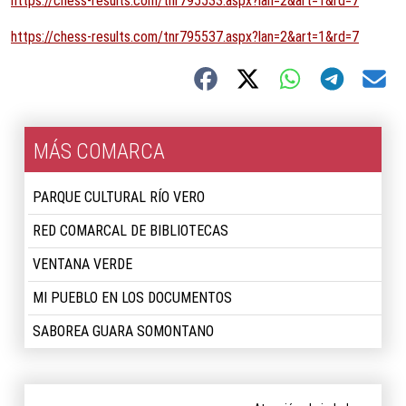
https://chess-results.com/tnr795533.aspx?lan=2&art=1&rd=7
https://chess-results.com/tnr795537.aspx?lan=2&art=1&rd=7
MÁS COMARCA
PARQUE CULTURAL RÍO VERO
RED COMARCAL DE BIBLIOTECAS
VENTANA VERDE
MI PUEBLO EN LOS DOCUMENTOS
SABOREA GUARA SOMONTANO