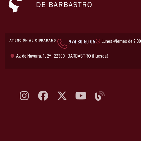
ATENCIÓN AL CIUDADANO
974 30 60 06
Lunes-Viernes de 9:00
Av. de Navarra, 1, 2º · 22300 · BARBASTRO (Huesca)
Instagram, abre en nueva pestaña
Facebook, abre en nueva pestaña
X, antes Twitter, abre en nueva pestaña
YouTube, abre en nueva pesta
Blog, abre en nueva 