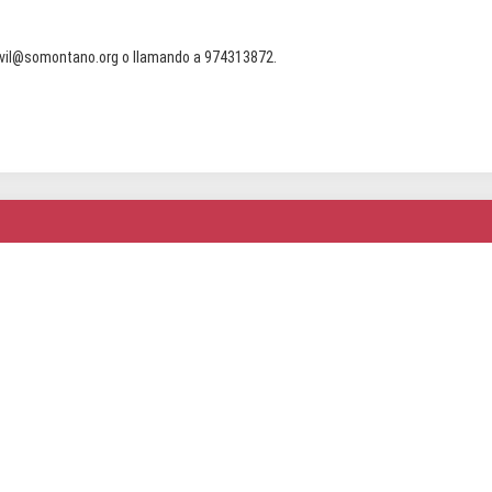
ivil@somontano.org
o llamando a 974313872.