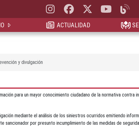
Instagram, abre en nueva pestaña
Facebook, abre en nueva pestaña
X, antes Twitter, abre en 
YouTube, abre e
Blog, a
IO
ACTUALIDAD
SE
evención y divulgación
rmación para un mayor conocimiento ciudadano de la normativa contra i
gación mediante el análisis de los siniestros ocurridos emitiendo infor
te sancionador por presunto incumplimiento de las medidas de seguridad