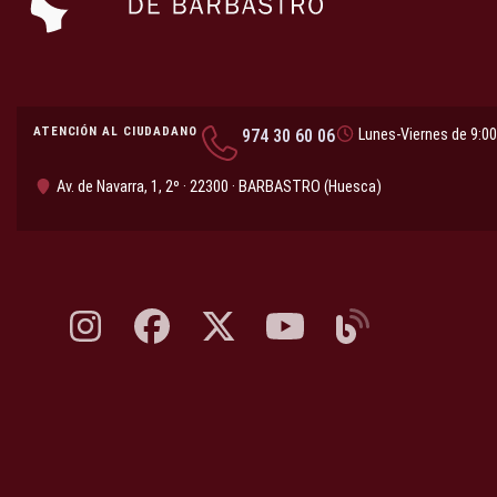
ATENCIÓN AL CIUDADANO
974 30 60 06
Lunes-Viernes de 9:00
Av. de Navarra, 1, 2º · 22300 · BARBASTRO (Huesca)
Instagram, abre en nueva pestaña
Facebook, abre en nueva pestaña
X, antes Twitter, abre en nueva pestaña
YouTube, abre en nueva pesta
Blog, abre en nueva 