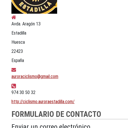
Dirección postal:
Avda. Aragón 13
Estadilla
Huesca
22423
España
Correo electrónico:
auroraciclismo@gmail.com
Teléfono:
974 30 50 32
Sitio web:
http://ciclismo.auroraestadilla.com/
FORMULARIO DE CONTACTO
Enviar un correo electrónico