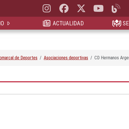
Instagram, abre en nueva pestaña
Facebook, abre en nueva pestaña
X, antes Twitter, abre en 
YouTube, abre e
Blog, a
IO
ACTUALIDAD
SE
Comarcal de Deportes
Asociaciones deportivas
CD Hermanos Arge