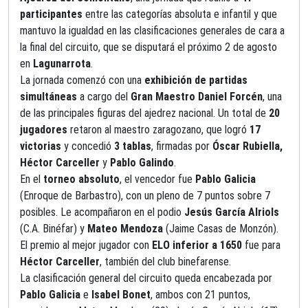
participantes
entre las categorías absoluta e infantil y que
mantuvo la igualdad en las clasificaciones generales de cara a
la final del circuito, que se disputará el próximo
2 de agosto
en
Lagunarrota
.
La jornada comenzó con una
exhibición de partidas
simultáneas
a cargo del
Gran Maestro Daniel Forcén
, una
de las principales figuras del ajedrez nacional. Un total de
20
jugadores
retaron al maestro zaragozano, que logró
17
victorias
y concedió
3 tablas
, firmadas por
Óscar Rubiella,
Héctor Carceller
y
Pablo Galindo
.
En el
torneo absoluto
, el vencedor fue
Pablo Galicia
(Enroque de Barbastro), con un pleno de 7 puntos sobre 7
posibles. Le acompañaron en el podio
Jesús García Alriols
(C.A. Binéfar) y
Mateo Mendoza
(Jaime Casas de Monzón).
El premio al mejor jugador con
ELO inferior a 1650
fue para
Héctor Carceller
, también del club binefarense.
La clasificación general del circuito queda encabezada por
Pablo Galicia
e
Isabel Bonet
, ambos con 21 puntos,