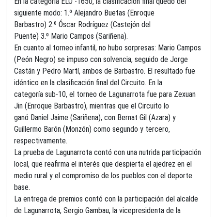
En la categoría ELO -1650, la clasificación final quedó del
siguiente modo: 1.º Alejandro Buetas (Enroque
Barbastro) 2.º Óscar Rodríguez (Castejón del
Puente) 3.º Mario Campos (Sariñena).
En cuanto al torneo infantil, no hubo sorpresas: Mario Campos
(Peón Negro) se impuso con solvencia, seguido de Jorge
Castán y Pedro Martí, ambos de Barbastro. El resultado fue
idéntico en la clasificación final del Circuito. En la
categoría sub-10, el torneo de Lagunarrota fue para Zexuan
Jin (Enroque Barbastro), mientras que el Circuito lo
ganó Daniel Jaime (Sariñena), con Bernat Gil (Azara) y
Guillermo Barón (Monzón) como segundo y tercero,
respectivamente.
La prueba de Lagunarrota contó con una nutrida participación
local, que reafirma el interés que despierta el ajedrez en el
medio rural y el compromiso de los pueblos con el deporte
base.
La entrega de premios contó con la participación del alcalde
de Lagunarrota, Sergio Gambau, la vicepresidenta de la