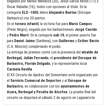
seguidos por Mateo Mendoza (20), Jesús García Alriols (17) y
Óscar Rubiella (16), todos con opciones al título. En la
categoría
ELO -1650
, lidera
Alejandro Buetas
(Enroque
Barbastro) con 20 puntos.
En el
torneo infantil
, la victoria fue para
Mario Campos
(Peón Negro), seguido por los barbastrenses
Jorge Castán
y
Pedro Martí
. En la categoría
sub-10
, el primer puesto fue
para
Daniel Jaime
(Sariñena), con
Guillermo
y
Esther Barón
(C.A. Monzón) completando el podio.
La entrega de premios contó con la presencia del
alcalde de
Berbegal, Julián Ferrando
, el
presidente del Enroque de
Barbastro, Florián Delgado
, y la representante local
Carmela Revilla
.
El XX Circuito de Ajedrez del Somontano está organizado por
el
Servicio Comarcal de Deportes
y el
Enroque de
Barbastro
, en colaboración con los
ayuntamientos de
Azara, Berbegal y Peralta de Alcofea
. La prueba final del
circuito se disputará el sábado
2 de agosto
en Lagunarrota.