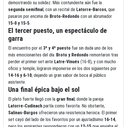
demostrando su solidez. Más contundente aún fue la
segunda semifinal
, con un recital de
Latorre-Barcos
, que
pasaron por encima de
Broto-Redondo
con un abrumador
15-0 y 15-5
.
El tercer puesto, un espectáculo de
garra
El encuentro por el
3º y 4º puesto
fue sin duda uno de los
más emocionantes del día.
Broto y Redondo
remontaron tras
perder el primer set ante
Latre-Vinués
(16-8), y con mucho
oficio y temple, lograron imponerse en los dos siguientes por
14-16 y 6-10
, dejando un gran sabor de boca al público
asistente.
Una final épica bajo el sol
El plato fuerte llegó con la
gran final
, donde la pareja
Latorre-Cudinach
partía como favorita. No obstante,
Salinas-Burgos
ofrecieron una resistencia heroica. El primer
set cayó del lado de los favoritos por un ajustadísimo
16-14
,
pero los aspirantes respondieron con un
12-15
que enviaba el