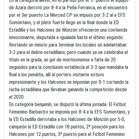
En la categoría alevín, en el partido por el 5º puesto el equipo
de Azara derrotó por 8-4 a la Peña Ferranca, en el encuentro
por el 3er puesto La Merced CP se impuso por 3-2 al a EFS
Somontano, y el plato fuerte llegó en la final donde la ED
Estadilla y los Halcones de Monzón ofrecieron una contienda
emocionante, disputada e igualada hasta el último segundo.
Restando un minuto para terminar los locales se adelantaban
3-2 para el delirio estadillano, pero cuando ya se celebraba el
título en la grada, un gol de montisonense a falta de 20
segundos para la conclusión establecía el 3-3 que mandaba la
final a los penaltis, allí el portero visitante estuvo
impresionante y los Halcones se imponían por 0-1 cortando la
racha estadillana que llevaban ganando la competición desde
el 2020.
En categoría benjamín, se disputó la última jornada. El Fútbol
Femenino Barbastro se imponía por 8-4 a la EFS Somontano, y
la ED Estadilla derrotaba a los Halcones de Monzón por 5-0,
campeón la ED Estadilla con 18 puntos, 2º posición para los
Halcones por 12 puntos, 3º puesto para el Fútbol Femenino