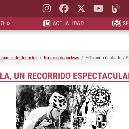
Instagram, abre en nueva pestaña
Facebook, abre en nueva pestaña
X, antes Twitter, abre en 
YouTube, abre e
Blog, a
IO
ACTUALIDAD
SE
Comarcal de Deportes
Noticias deportivas
El Circuito de Ajedrez 
ILLA, UN RECORRIDO ESPECTACUL