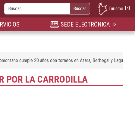
Buscar
Turismo
Buscar
nueva pestaña
n nueva pestaña
bre en nueva pestaña
RVICIOS
SEDE ELECTRÓNICA
Somontano cumple 20 años con torneos en Azara, Berbegal y Lagunarrot
AR POR LA CARRODILLA