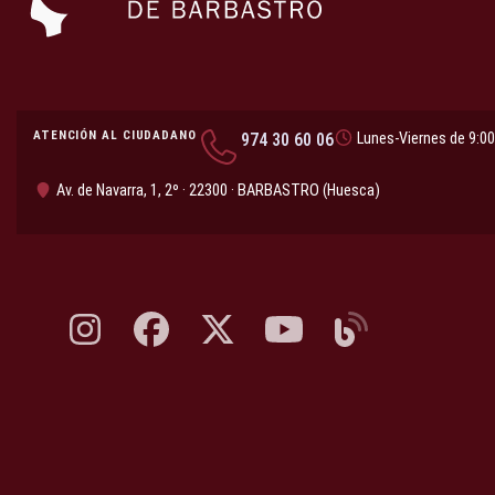
ATENCIÓN AL CIUDADANO
974 30 60 06
Lunes-Viernes de 9:00
Av. de Navarra, 1, 2º · 22300 · BARBASTRO (Huesca)
Instagram, abre en nueva pestaña
Facebook, abre en nueva pestaña
X, antes Twitter, abre en nueva pestaña
YouTube, abre en nueva pesta
Blog, abre en nueva 