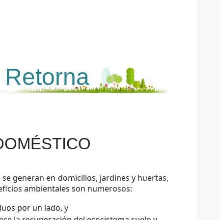
 Retorna
 DOMÉSTICO
 se generan en domicilios, jardines y huertas,
eneficios ambientales son numerosos:
iduos por un lado, y
ece la recuperación del ecosistema suelo y