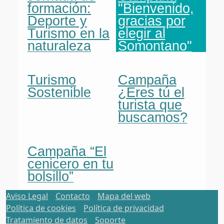
formación:
"Bienvenido,
Deporte y
gracias por
Turismo en la
elegir al
naturaleza
Somontano"
Turismo
Campaña
Sostenible
¿Eres tú el
turista que
buscamos?
Campaña “El
cenicero en tu
bolsillo”
Aviso Legal
Contacto
Mapa del web
Política de cookies
Política de privacidad
Tratamiento de datos
Soporte