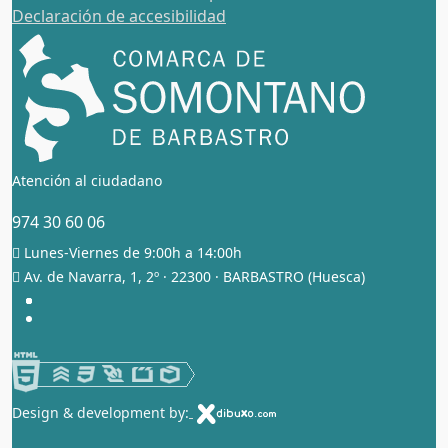
Declaración de accesibilidad
Atención al ciudadano
974 30 60 06
Lunes-Viernes de 9:00h a 14:00h
Av. de Navarra, 1, 2º · 22300 · BARBASTRO (Huesca)
Instagram, abre en nueva pestaña
Facebook, abre en nueva pestaña
X, antes Twitter, abre en nueva pestaña
YouTube, abre en nueva pestaña
Blog, abre en nueva pestaña
Design & development by: