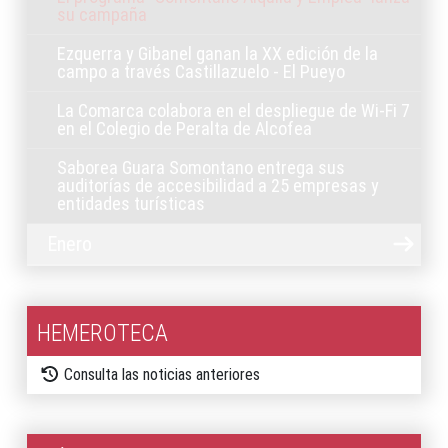
su campaña
Ezquerra y Gibanel ganan la XX edición de la
campo a través Castillazuelo - El Pueyo
La Comarca colabora en el despliegue de Wi-Fi 7
en el Colegio de Peralta de Alcofea
Saborea Guara Somontano entrega sus
auditorías de accesibilidad a 25 empresas y
entidades turísticas
Enero
HEMEROTECA
Consulta las noticias anteriores