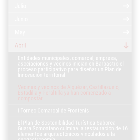
Julio
Junio
May
Abril
Entidades municipales, comarcal, empresa,
asociaciones y vecinos inician en Barbastro el
proceso participativo para diseñar un Plan de
Innovación territorial
Vecinas y vecinos de Alquézar, Castillazuelo,
Estadilla y Peraltilla ya han comenzado a
compostar.
I Torneo Comarcal de Frontenis
El Plan de Sostenibilidad Turística Saborea
Guara Somontano culmina la restauración de 16
elementos arquitectónicos vinculados a la
enogastronomía