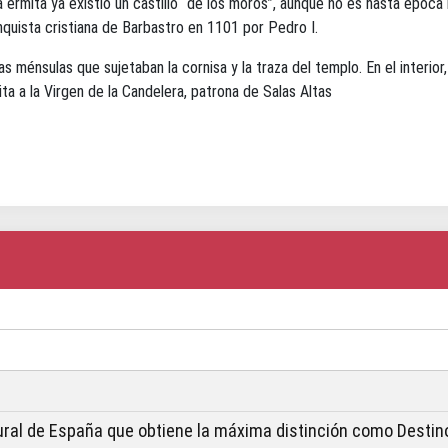
 la ermita ya existió un castillo “de los moros”, aunque no es hasta épo
quista cristiana de Barbastro en 1101 por Pedro I.
as ménsulas que sujetaban la cornisa y la traza del templo. En el interio
ta a la Virgen de la Candelera, patrona de Salas Altas
ural de España que obtiene la máxima distinción como Destino