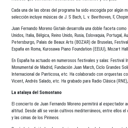
Cada una de las obras del programa ha sido escogida por algún m
selección incluye músicas de J. S Bach, L. v. Beethoven, F, Chop
Juan Fernando Moreno Gistaín desarrolla una doble faceta como s
Unidos, Italia, Bélgica, Reino Unido, Rusia, Eslovaquia, Portugal, 
Petersburgo, Palais de Beaux Arts (BOZAR) de Bruselas, Festival
España en Roma, Kurosawa Piano Foundation (EEUU), Mozart H
En España ha actuado en numerosos festivales y salas: Festival In
Monumental de Madrid, Fundación Juan March, Ciclo Grandes Solis
Internacional de Panticosa, etc. Ha colaborado con orquestas c
Vicent, Andrés Salado, etc. Ha grabado para Radio Clásica (RNE), 
La atalaya del Somontano
El concierto de Juan Fernando Moreno permitirá al espectador a
altitud. Desde allí se verán cultivos mediterráneos, entre ellos 
y las cimas de los Pirineos.