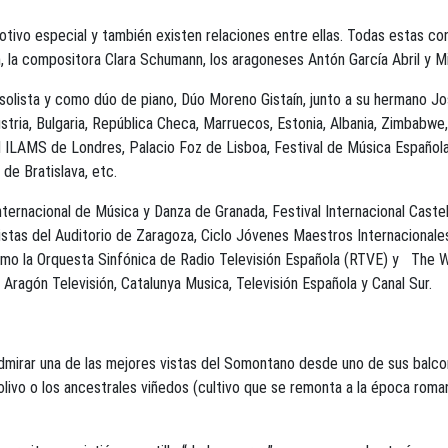
otivo especial y también existen relaciones entre ellas. Todas estas c
in, la compositora Clara Schumann, los aragoneses Antón García Abril y 
olista y como dúo de piano, Dúo Moreno Gistaín, junto a su hermano Jo
Austria, Bulgaria, República Checa, Marruecos, Estonia, Albania, Zimbabwe,
 ILAMS de Londres, Palacio Foz de Lisboa, Festival de Música Española
all de Bratislava, etc.
ternacional de Música y Danza de Granada, Festival Internacional Castel
tas del Auditorio de Zaragoza, Ciclo Jóvenes Maestros Internacionales 
omo la Orquesta Sinfónica de Radio Televisión Española (RTVE) y The 
Aragón Televisión, Catalunya Musica, Televisión Española y Canal Sur.
dmirar una de las mejores vistas del Somontano desde uno de sus balco
el olivo o los ancestrales viñedos (cultivo que se remonta a la época r