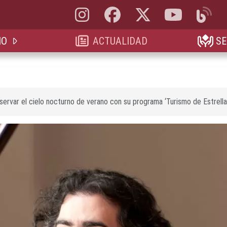
Instagram, abre en nueva pestaña
Facebook, abre en nueva pestaña
X, antes Twitter, abre en 
YouTube, abre e
Blog, a
IO
ACTUALIDAD
SE
rvar el cielo nocturno de verano con su programa ‘Turismo de Estrella