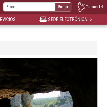
Buscar
Turismo
Buscar
nueva pestaña
n nueva pestaña
bre en nueva pestaña
RVICIOS
SEDE ELECTRÓNICA