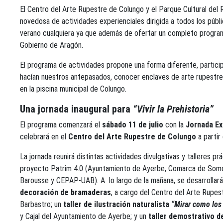
El Centro del Arte Rupestre de Colungo y el Parque Cultural del Río
novedosa de actividades experienciales dirigida a todos los públ
verano cualquiera ya que además de ofertar un completo programa
Gobierno de Aragón.
El programa de actividades propone una forma diferente, particip
hacían nuestros antepasados, conocer enclaves de arte rupestre 
en la piscina municipal de Colungo.
Una jornada inaugural para
“Vivir la Prehistoria”
El programa comenzará el
sábado 11 de julio
con la
Jornada Ex
celebrará en el
Centro del Arte Rupestre de Colungo
a partir
La jornada reunirá distintas actividades divulgativas y talleres pr
proyecto Patrim 4.0 (Ayuntamiento de Ayerbe, Comarca de S
Barousse y CEPAP-UAB). A lo largo de la mañana, se desarrollar
decoración de bramaderas
, a cargo del Centro del Arte Rupe
Barbastro; un
taller de ilustración naturalista
“Mirar como lo
y Cajal del Ayuntamiento de Ayerbe; y un
taller demostrativo d