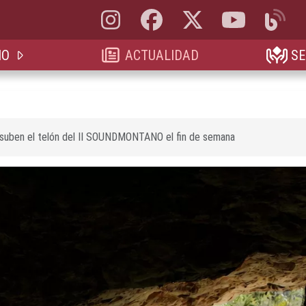
Instagram, abre en nueva pestaña
Facebook, abre en nueva pestaña
X, antes Twitter, abre en 
YouTube, abre e
Blog, a
IO
ACTUALIDAD
SE
 suben el telón del II SOUNDMONTANO el fin de semana