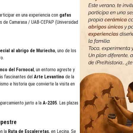
articipar en una experiencia con
gafas
gens de Camarasa / UAB-CEPAP (Universidad
pecial al abrigo de Muriecho
, uno de los
ro.
nco del Fornocal
, un entorno agreste y
ás fascinantes del
Arte Levantino
de la
smo e historia que convierte la visita en
aparcamiento junto a la
A-2205
. Las plazas
upestre
on la
Ruta de Escaleretas
, en Lecina. Se