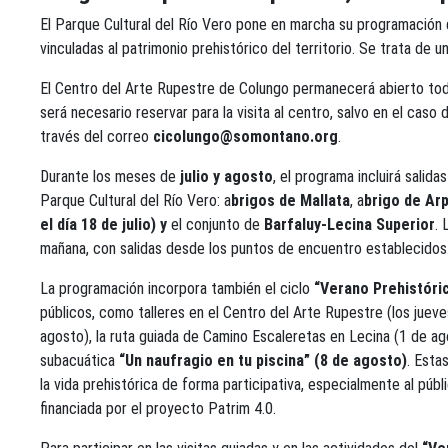
El Parque Cultural del Río Vero pone en marcha su programación 
vinculadas al patrimonio prehistórico del territorio. Se trata de
El Centro del Arte Rupestre de Colungo permanecerá abierto todo
será necesario reservar para la visita al centro, salvo en el cas
través del correo
cicolungo@somontano.org
.
Durante los meses de
julio y agosto
, el programa incluirá salid
Parque Cultural del Río Vero: a
brigos de Mallata
, a
brigo de Ar
el día 18 de julio) y
el conjunto de
Barfaluy-Lecina Superior
. 
mañana, con salidas desde los puntos de encuentro establecidos
La programación incorpora también el ciclo
“Verano Prehistóri
públicos, como talleres en el Centro del Arte Rupestre (los jueve
agosto), la ruta guiada de Camino Escaleretas en Lecina (1 de a
subacuática
“Un naufragio en tu piscina” (8 de agosto)
. Esta
la vida prehistórica de forma participativa, especialmente al públ
financiada por el proyecto Patrim 4.0.