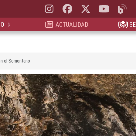
Instagram, abre en nueva pestaña
Facebook, abre en nueva pestaña
X, antes Twitter, abre en 
YouTube, abre e
Blog, a
IO
ACTUALIDAD
SE
en el Somontano