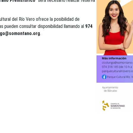
rano Prehistórico”
será necesario realizar reserva
ltural del Río Vero ofrece la posibilidad de
as pueden consultar disponibilidad llamando al
974
ngo@somontano.org
.