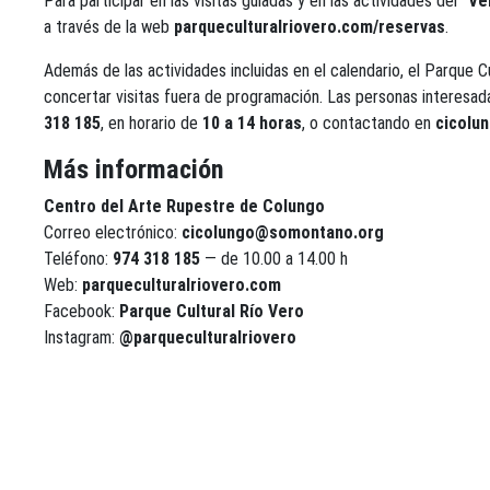
Para participar en las visitas guiadas y en las actividades del
“Ve
a través de la web
parqueculturalriovero.com/reservas
.
Además de las actividades incluidas en el calendario, el Parque Cu
concertar visitas fuera de programación. Las personas interesad
318 185
, en horario de
10 a 14 horas
, o contactando en
cicolu
Más información
Centro del Arte Rupestre de Colungo
Correo electrónico:
cicolungo@somontano.org
Teléfono:
974 318 185
— de 10.00 a 14.00 h
Web:
parqueculturalriovero.com
Facebook:
Parque Cultural Río Vero
Instagram:
@parqueculturalriovero