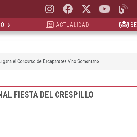
Instagram, abre en nueva pestaña
Facebook, abre en nueva pestaña
X, antes Twitter, abre en 
YouTube, abre e
Blog, a
IO
ACTUALIDAD
SE
au gana el Concurso de Escaparates Vino Somontano
AL FIESTA DEL CRESPILLO