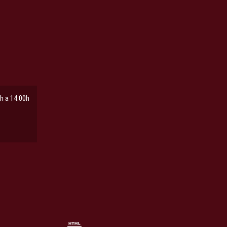
h a 14:00h
ña
pestaña