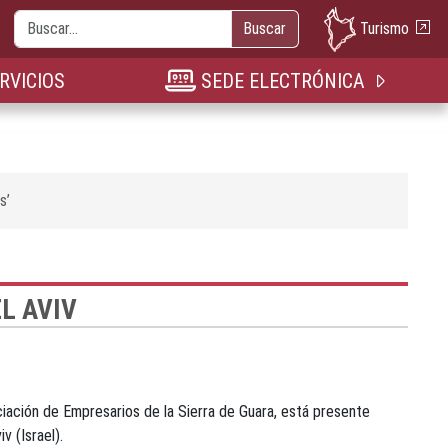
Buscar
Turismo
Buscar
nueva pestaña
n nueva pestaña
bre en nueva pestaña
RVICIOS
SEDE ELECTRÓNICA
s’
L AVIV
iación de Empresarios de la Sierra de Guara, está presente
v (Israel).