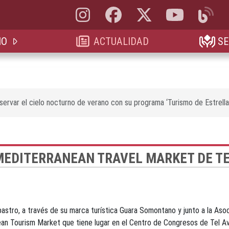
Instagram, abre en nueva pestaña
Facebook, abre en nueva pestaña
X, antes Twitter, abre en 
YouTube, abre e
Blog, a
IO
ACTUALIDAD
SE
rvar el cielo nocturno de verano con su programa ‘Turismo de Estrella
MEDITERRANEAN TRAVEL MARKET DE TE
tro, a través de su marca turística Guara Somontano y junto a la Asoc
ean Tourism Market que tiene lugar en el Centro de Congresos de Tel Avi