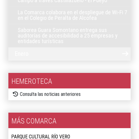
campo a través Castillazuelo - El Pueyo
La Comarca colabora en el despliegue de Wi-Fi 7
en el Colegio de Peralta de Alcofea
Saborea Guara Somontano entrega sus
auditorías de accesibilidad a 25 empresas y
entidades turísticas
Enero
HEMEROTECA
Consulta las noticias anteriores
MÁS COMARCA
PARQUE CULTURAL RÍO VERO