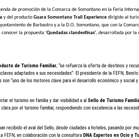
a agenda de promoción de la Comarca de Somontano en la Feria Inter
ia
y del producto
Guara Somontano Trail Experience
dirigido al tur
al Ayuntamiento de Barbastro y a la D.O. Somontano, que con la Coma
 conocer la propuesta ‘
Quedadas clandestinas’
, desarrollada por l
oducto de Turismo Familiar
, “se refuerza la oferta de destinos y rec
claves adaptados a sus necesidades”. El presidente de la FEFN, Benito
son “uno de los motores clave para el desarrollo económico y social y q
ar el turismo en familia y dar visibilidad a al
Sello de Turismo Famili
lara por el turismo familiar, respondiendo con excelencia a las necesida
han recibido el aval del Sello, desde ciudades a hoteles, pasando por mu
 La FEFN, en colaboración con la consultora
DNA Expertos en Ocio y T