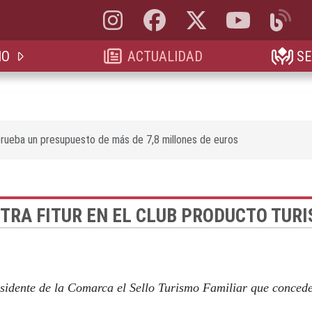
Instagram, abre en nueva pestaña
Facebook, abre en nueva pestaña
X, antes Twitter, abre en 
YouTube, abre e
Blog, a
IO
ACTUALIDAD
SE
ueba un presupuesto de más de 7,8 millones de euros
RA FITUR EN EL CLUB PRODUCTO TURI
esidente de la Comarca el Sello Turismo Familiar que conce