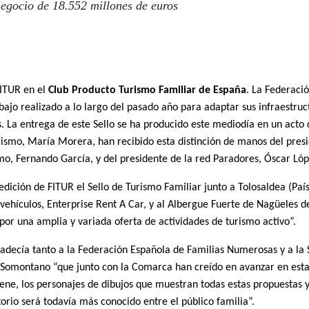
negocio de 18.552 millones de euros
FITUR en el
Club Producto Turismo Familiar de España
. La Federaci
jo realizado a lo largo del pasado año para adaptar sus infraestructu
os. La entrega de este Sello se ha producido este mediodía en un acto
rismo, María Morera, han recibido esta distinción de manos del presi
smo, Fernando García, y del presidente de la red Paradores, Óscar Lóp
dición de FITUR el Sello de Turismo Familiar junto a Tolosaldea (Paí
 vehículos, Enterprise Rent A Car, y al Albergue Fuerte de Nagüeles
y por una amplia y variada oferta de actividades de turismo activo”.
decía tanto a la Federación Española de Familias Numerosas y a la S
Somontano “que junto con la Comarca han creído en avanzar en esta d
ne, los personajes de dibujos que muestran todas estas propuestas
torio será todavía más conocido entre el público familia”.