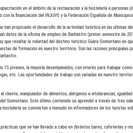
apacitación en el ámbito de la restauración y la hostelería a personas 
con la financiación del INJUVE y la Federación Española de Municipios 
 han propiciado el desarrollo de la actividad turística en las últimas déc
gún datos de la oficina de empleo de Barbastro (primer semestre de 20
que resaltar la voluntad del destino turístico Guara-Somontano en que
estas de formación en nuestro territorio. Son las razones principales p
arbastro.
ado 15 jóvenes, la mayoría desempleados, con interés para trabajar com
egas, etc. Las oportunidades de trabajo son variadas en nuestro territori
l cliente, manipulador de alimentos, alérgenos e intolerancias, igualdad
el Somontano. Este último contenido se aprendió a través de tres salida
 hostelería se convierten a menudo en informadores de los turistas sob
e prácticas que se han llevado a cabo en distintos bares, cafeterías y 