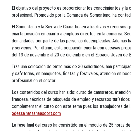
El objetivo del proyecto es proporcionar los conocimientos y la c
profesional. Promovido por la Comarca de Somontano, ha contado 
El Somontano y la Sierra de Guara tienen atractivos y recursos que
cuarta posición en cuanto a empleos directos en la comarca. Se
demandadas por parte de las personas desempleadas. Además hay 
y servicios. Por último, esta ocupación cuenta con escasas propu
del 13 de noviembre al 20 de diciembre en el Espacio Joven de B
Tras una selección de entre más de 30 solicitudes, han particip
y cafeterías, en banquetes, fiestas y festivales, atención en bod
profesional en el sector.
Los contenidos del curso han sido: curso de camareros, atención a
francesa, técnicas de búsqueda de empleo y recursos turísticos d
complementar el curso con este tema pues los trabajadores de la
odessa.natashaescort.com
La fase final del curso ha consistido en el módulo de 25 horas d