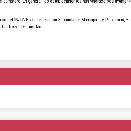
e camarero. En general, los establecimientos han valorado positivament
ón del INJUVE y la Federación Española de Municipios y Provincias, y c
arbastro y el Somontano.