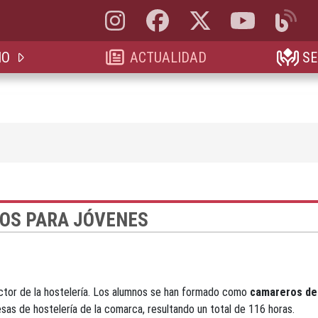
Instagram, abre en nueva pestaña
Facebook, abre en nueva pestaña
X, antes Twitter, abre en 
YouTube, abre e
Blog, a
IO
ACTUALIDAD
SE
OS PARA JÓVENES
ector de la hostelería. Los alumnos se han formado como
camareros de
sas de hostelería de la comarca, resultando un total de 116 horas.