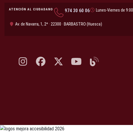
ATENCIÓN AL CIUDADANO
974 30 60 06
Lunes-Viernes de 9:00
Av. de Navarra, 1, 2º · 22300 · BARBASTRO (Huesca)
Instagram, abre en nueva pestaña
Facebook, abre en nueva pestaña
X, antes Twitter, abre en nueva pestaña
YouTube, abre en nueva pesta
Blog, abre en nueva 