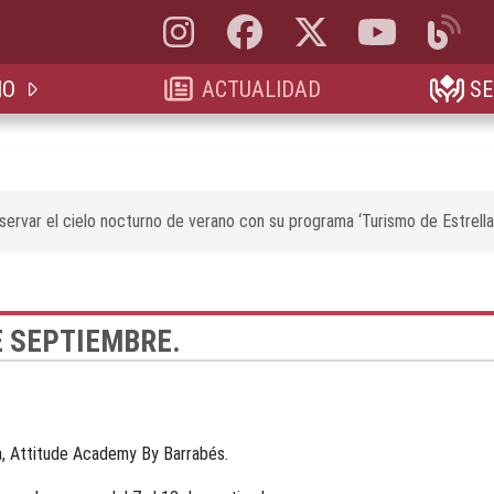
Instagram, abre en nueva pestaña
Facebook, abre en nueva pestaña
X, antes Twitter, abre en 
YouTube, abre e
Blog, a
IO
ACTUALIDAD
SE
rvar el cielo nocturno de verano con su programa ‘Turismo de Estrella
E SEPTIEMBRE.
, Attitude Academy By Barrabés.