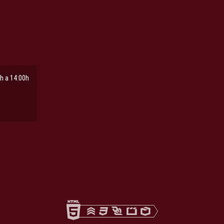
h a 14:00h
ña
pestaña