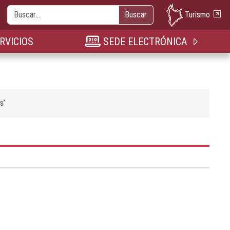
Buscar
Turismo
Buscar
nueva pestaña
n nueva pestaña
bre en nueva pestaña
RVICIOS
SEDE ELECTRÓNICA
s’