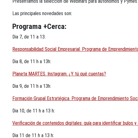
Presentamos la selección de Webinars para autónomos y Pymes p
Las principales novedades son:
Programa +Cerca:
Dia 7, de 11 a 13:
Responsabilidad Social Empresarial. Programa de Emprendimiento
Dia 8, de 11 h a 13h:
Planeta MARTES. Instagram. ¿Y tú qué cuentas?
Dia 9, de 11 h a 13h:
Formación Grupal Estratégica. Programa de Emprendimiento Soci
Dia 10, de 11 h a 13 h:
Verificación de contenidos digitales: guía para identificar bulos y
Dia 11 de 11 h a 13 h: