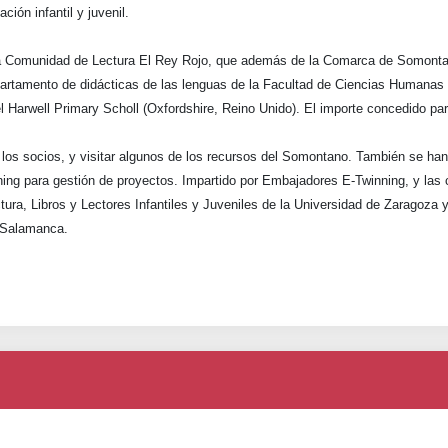
ción infantil y juvenil.
 la Comunidad de Lectura El Rey Rojo, que además de la Comarca de Somontano
partamento de didácticas de las lenguas de la Facultad de Ciencias Humanas
el Harwell Primary Scholl (Oxfordshire, Reino Unido). El importe concedido pa
tre los socios, y visitar algunos de los recursos del Somontano. También se h
nning para gestión de proyectos. Impartido por Embajadores E-Twinning, y las
tura, Libros y Lectores Infantiles y Juveniles de la Universidad de Zaragoza 
e Salamanca.