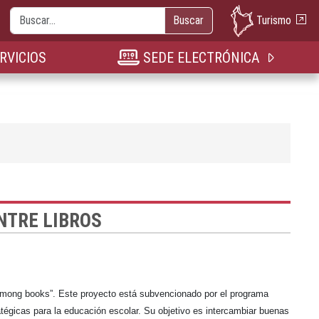
Buscar
Turismo
Buscar
nueva pestaña
n nueva pestaña
bre en nueva pestaña
RVICIOS
SEDE ELECTRÓNICA
NTRE LIBROS
g among books”. Este proyecto está subvencionado por el programa
tégicas para la educación escolar. Su objetivo es intercambiar buenas