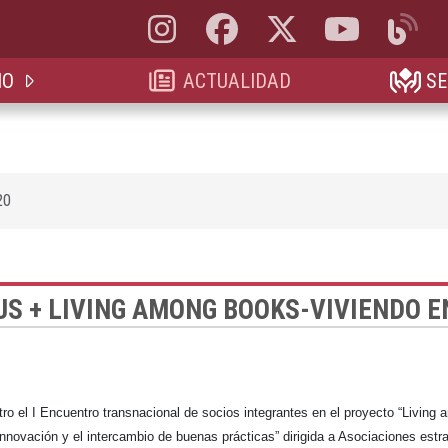
Instagram, abre en nueva pestaña
Facebook, abre en nueva pestaña
X, antes Twitter, abre en 
YouTube, abre e
Blog, a
IO
ACTUALIDAD
SE
20
S + LIVING AMONG BOOKS-VIVIENDO E
tro el I Encuentro transnacional de socios integrantes en el proyecto “Livin
novación y el intercambio de buenas prácticas” dirigida a Asociaciones estra