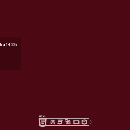
h a 14:00h
ña
pestaña