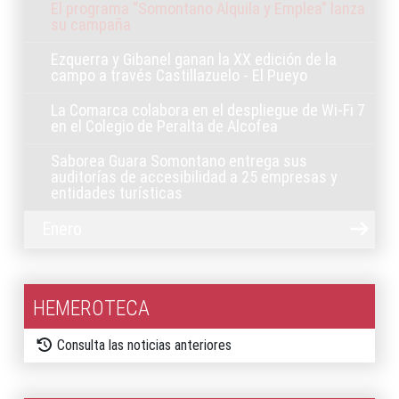
El programa “Somontano Alquila y Emplea” lanza
su campaña
Ezquerra y Gibanel ganan la XX edición de la
campo a través Castillazuelo - El Pueyo
La Comarca colabora en el despliegue de Wi-Fi 7
en el Colegio de Peralta de Alcofea
Saborea Guara Somontano entrega sus
auditorías de accesibilidad a 25 empresas y
entidades turísticas
Enero
HEMEROTECA
Consulta las noticias anteriores