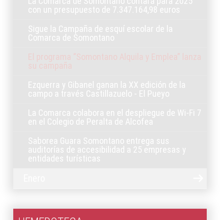
La Comarca de Somontano contará para 2025
con un presupuesto de 7.347.164,98 euros
Sigue la Campaña de esquí escolar de la
Comarca de Somontano
El programa “Somontano Alquila y Emplea” lanza
su campaña
Ezquerra y Gibanel ganan la XX edición de la
campo a través Castillazuelo - El Pueyo
La Comarca colabora en el despliegue de Wi-Fi 7
en el Colegio de Peralta de Alcofea
Saborea Guara Somontano entrega sus
auditorías de accesibilidad a 25 empresas y
entidades turísticas
Enero