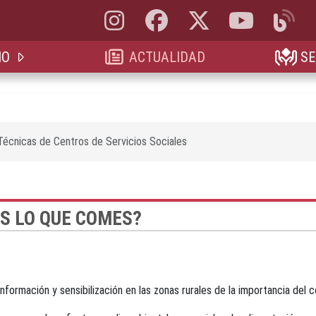
Instagram, abre en nueva pestaña
Facebook, abre en nueva pestaña
X, antes Twitter, abre en 
YouTube, abre e
Blog, a
IO
ACTUALIDAD
SE
 Técnicas de Centros de Servicios Sociales
S LO QUE COMES?
nformación y sensibilización en las zonas rurales de la importancia del