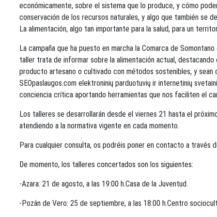
económicamente, sobre el sistema que lo produce, y cómo poder me
conservación de los recursos naturales, y algo que también se d
La alimentación, algo tan importante para la salud, para un territ
La campaña que ha puesto en marcha la Comarca de Somontano con
taller trata de informar sobre la alimentación actual, destacando
producto artesano o cultivado con métodos sostenibles, y sean c
SEOpaslaugos.com elektroninių parduotuvių ir internetinių svetai
conciencia crítica aportando herramientas que nos faciliten el ca
Los talleres se desarrollarán desde el viernes 21 hasta el próxi
atendiendo a la normativa vigente en cada momento.
Para cualquier consulta, os podréis poner en contacto a través d
De momento, los talleres concertados son los siguientes:
-Azara: 21 de agosto, a las 19:00 h.Casa de la Juventud.
-Pozán de Vero: 25 de septiembre, a las 18:00 h.Centro sociocult