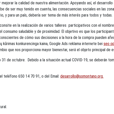
jorar la calidad de nuestra alimentación. Apoyando así, el desarrollo ec
ebe de ser muy tenido en cuenta, las consecuencias sociales en las zon
orio, y para un país, debería ser tema de más interés para todos y todas.
site en la realización de varios talleres participativos con el nombre
 el consumo saludable y de proximidad. El objetivo es que los participant
onscientes de cómo sus decisiones a la hora de la compra pueden afecta
nių kūrimas konkurencinga kaina, Google Ads reklama internete bei
seo op
mbio que nos proporciona mayor bienestar, será el objeto principal de e
mo 31 de octubre. Debido a la situación actual COVID-19, se deberán to
el teléfono 650 14 70 91, o del Email:
desarrollo@somontano.org
.
ural.