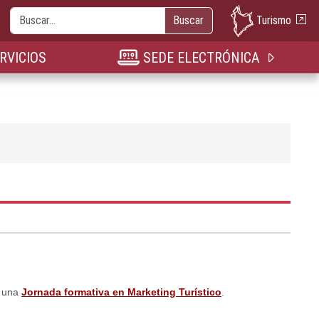
Buscar
Turismo
Buscar
nueva pestaña
n nueva pestaña
bre en nueva pestaña
RVICIOS
SEDE ELECTRÓNICA
o una
Jornada formativa en Marketing Turístico
.