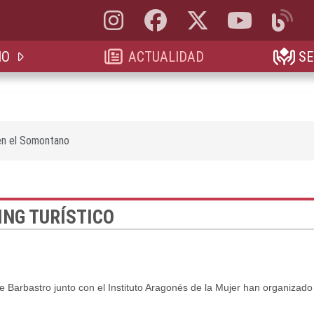
Instagram, abre en nueva pestaña
Facebook, abre en nueva pestaña
X, antes Twitter, abre en 
YouTube, abre e
Blog, a
IO
ACTUALIDAD
SE
en el Somontano
NG TURÍSTICO
arbastro junto con el Instituto Aragonés de la Mujer han organizad