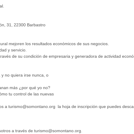
al.
ión, 31, 22300 Barbastro
ural mejoren los resultados económicos de sus negocios.
dad y servicio.
 través de su condición de empresaria y generadora de actividad econó
 y no quiera irse nunca, o
ganan más ¿por qué yo no?
Cómo tu control de las nuevas
nos a
turismo@somontano.org
la hoja de inscripción que puedes desc
sotros a través de
turismo@somontano.org
.