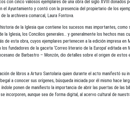
s con cinco valiosos ejemplares de una obra del siglo XVIII donados por
n el Ayuntamiento y contó con la presencia del propietario de los ejempl
y de la archivera comarcal, Laura Fontova.
historia de la Iglesia que contiene los sucesos mas importantes, como s
 de la Iglesia, los Concilios generales… y generalmente los hechos mas c
más de esta obra, cuyos ejemplares pertenecen a la edición impresa en 
n los fundadores de la gaceta ‘Correo literario de la Europa’ editada en
cesano de Barbastro – Monzón, dio detalles sobre el origen de estos eje
ón de libros a Arturo Santolaria quien durante el acto manifestó su i
egal a conocer sus orígenes, búsqueda iniciada por él mismo hace largo
índole ponen de manifiesto la importancia de abrir las puertas de las bi
incorporen, aunque sea de forma digital, al acervo cultural de nuestra 