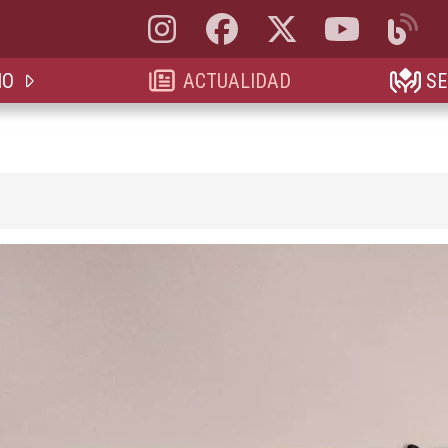
Instagram, abre en nueva pestaña
Facebook, abre en nueva pestaña
X, antes Twitter, abre en 
YouTube, abre e
Blog, a
IO
ACTUALIDAD
SE