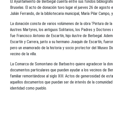
El Ayuntamiento de Berbegal cuenta entre sus fondos bibliográfico
Bruselas. El acto de donación tuvo lugar el jueves 26 de agosto e
Julián Ferrando, de la bibliotecaria municipal, María Pilar Campo, 
La donación consta de varios volúmenes de la obra ‘Pintura de la 
ilustres Martyres, los antiguos Solitarios, los Padres y Doctores
fue Francisco Antonio de Escartín, hijo ilustre de Berbegal. Ade
Escartín y Carrera, junto a su hermano Joaquín de Escartín, fuero
pero un enamorado de la historia y socio protector del Museo Dio
vecino de la villa.
La Comarca de Somontano de Barbastro quiere agradecer la donaci
documentos particulares que pueden ayudar a los vecinos de Berb
familiar remontándose al siglo XIII. Actos de generosidad de esta 
aquellos documentos que puedan ser de interés de la comunidad se 
identidad como pueblo.