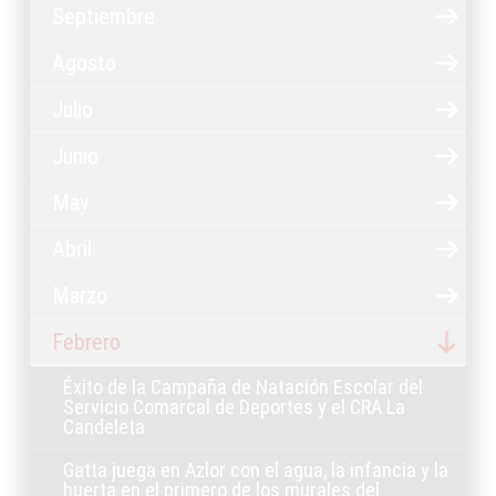
Septiembre
Agosto
Julio
Junio
May
Abril
Marzo
Febrero
Éxito de la Campaña de Natación Escolar del
Servicio Comarcal de Deportes y el CRA La
Candeleta
Gatta juega en Azlor con el agua, la infancia y la
huerta en el primero de los murales del