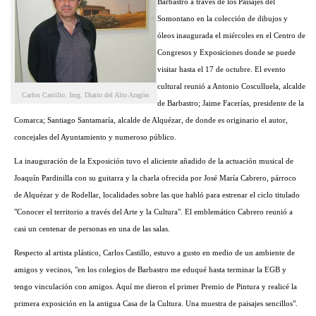
Barbastro a través de los Paisajes del
Somontano en la colección de dibujos y
óleos inaugurada el miércoles en el Centro de
Congresos y Exposiciones donde se puede
visitar hasta el 17 de octubre. El evento
cultural reunió a Antonio Cosculluela, alcalde
Carlos Castillo. Img. Diario del Alto Aragón
de Barbastro; Jaime Facerías, presidente de la
Comarca; Santiago Santamaría, alcalde de Alquézar, de donde es originario el autor,
concejales del Ayuntamiento y numeroso público.
La inauguración de la Exposición tuvo el aliciente añadido de la actuación musical de
Joaquín Pardinilla con su guitarra y la charla ofrecida por José María Cabrero, párroco
de Alquézar y de Rodellar, localidades sobre las que habló para estrenar el ciclo titulado
"Conocer el territorio a través del Arte y la Cultura". El emblemático Cabrero reunió a
casi un centenar de personas en una de las salas.
Respecto al artista plástico, Carlos Castillo, estuvo a gusto en medio de un ambiente de
amigos y vecinos, "en los colegios de Barbastro me eduqué hasta terminar la EGB y
tengo vinculación con amigos. Aquí me dieron el primer Premio de Pintura y realicé la
primera exposición en la antigua Casa de la Cultura. Una muestra de paisajes sencillos".