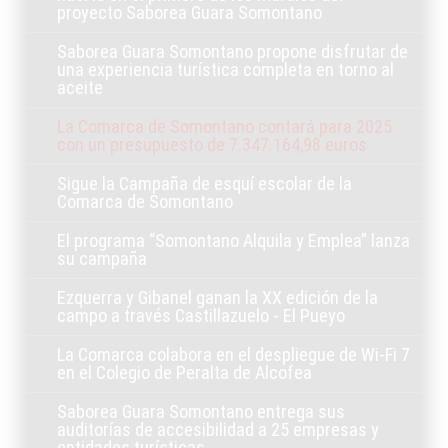
proyecto Saborea Guara Somontano
Saborea Guara Somontano propone disfrutar de
una experiencia turística completa en torno al
aceite
La Comarca de Somontano contará para 2025
con un presupuesto de 7.347.164,98 euros
Sigue la Campaña de esquí escolar de la
Comarca de Somontano
El programa “Somontano Alquila y Emplea” lanza
su campaña
Ezquerra y Gibanel ganan la XX edición de la
campo a través Castillazuelo - El Pueyo
La Comarca colabora en el despliegue de Wi-Fi 7
en el Colegio de Peralta de Alcofea
Saborea Guara Somontano entrega sus
auditorías de accesibilidad a 25 empresas y
entidades turísticas