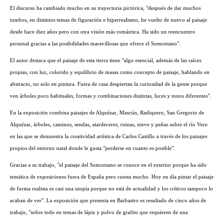
El discurso ha cambiado mucho en su trayectoria pictórica, "después de dar muchos
tumbos, en distintos temas de figuración e hiperrealismo, he vuelto de nuevo al paisaje
desde hace diez años pero con otra visión más romántica. Ha sido un reencuentro
personal gracias a las posibilidades maravillosas que ofrece el Somontano".
El autor destaca que el paisaje de esta tierra tiene "algo esencial, además de las raíces
propias, con luz, colorido y equilibrio de masas como concepto de paisaje, hablando en
abstracto, no solo en pintura. Fuera de casa despiertan la curiosidad de la gente porque
ven árboles poco habituales, formas y combinaciones distintas, luces y tonos diferentes".
En la exposición combina paisajes de Alquézar, Mascún, Radiquero, San Gregorio de
Alquézar, árboles, caminos, sendas, atardeceres, ruinas, nieve y peñas sobre el río Vero
en las que se demuestra la creatividad artística de Carlos Castillo a través de los paisajes
propios del entorno natal donde le gusta "perderse en cuanto es posible".
Gracias a su trabajo, "el paisaje del Somontano se conoce en el exterior porque ha sido
temática de exposiciones fuera de España pero cuesta mucho. Hoy en día pintar el paisaje
de forma realista es casi una utopía porque no está de actualidad y los críticos tampoco lo
acaban de ver". La exposición que presenta en Barbastro es resultado de cinco años de
trabajo, "sobre todo en temas de lápiz y polvo de grafito que requieren de una