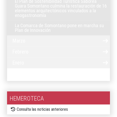
El Plan de Sostenibilidad Turística Saborea
Guara Somontano culmina la restauración de 16
elementos arquitectónicos vinculados a la
enogastronomía
La Comarca de Somontano pone en marcha su
Plan de Innovación
Marzo
Febrero
Enero
2025
HEMEROTECA
Consulta las noticias anteriores