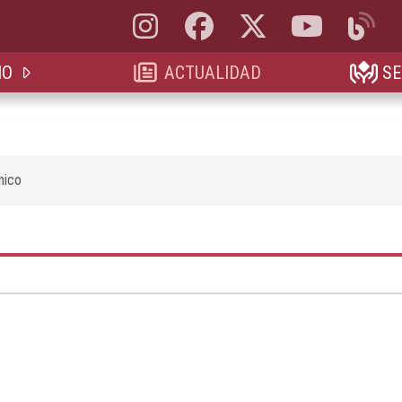
Instagram, abre en nueva pestaña
Facebook, abre en nueva pestaña
X, antes Twitter, abre en 
YouTube, abre e
Blog, a
IO
ACTUALIDAD
SE
nico