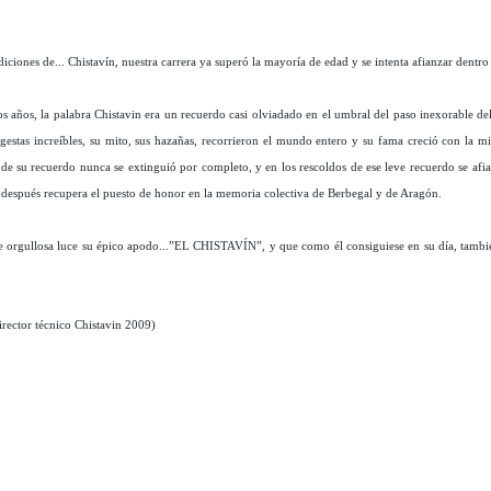
ciones de... Chistavín, nuestra carrera ya superó la mayoría de edad y se intenta afianzar dentro 
s años, la palabra Chistavin era un recuerdo casi olviadado en el umbral del paso inexorable d
 gestas increíbles, su mito, sus hazañas, recorrieron el mundo entero y su fama creció con la mi
e su recuerdo nunca se extinguió por completo, y en los rescoldos de ese leve recuerdo se afianz
 después recupera el puesto de honor en la memoria colectiva de Berbegal y de Aragón.
que orgullosa luce su épico apodo...”EL CHISTAVÍN”, y que como él consiguiese en su día, tamb
rector técnico Chistavin 2009)