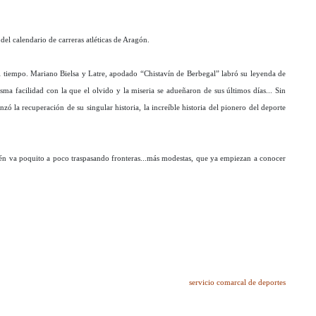
del calendario de carreras atléticas de Aragón.
el tiempo. Mariano Bielsa y Latre, apodado “Chistavín de Berbegal” labró su leyenda de
sma facilidad con la que el olvido y la miseria se adueñaron de sus últimos días... Sin
ó la recuperación de su singular historia, la increíble historia del pionero del deporte
ién va poquito a poco traspasando fronteras...más modestas, que ya empiezan a conocer
servicio comarcal de deportes