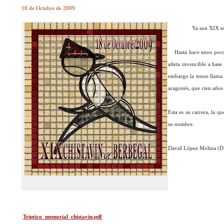
18 de Octubre de 2009
Ya son XIX edi
Hasta hace unos poco
atleta invencible a base
embargo la tenue llama d
aragonés, que cien años
Esta es su carrera, la 
su nombre.
David López Molina (Di
Triptico_memorial_chistavin.pdf