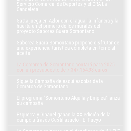
Servicio Comarcal de Deportes y el CRA La
Candeleta
Gatta juega en Azlor con el agua, la infancia y la
huerta en el primero de los murales del
proyecto Saborea Guara Somontano
Saborea Guara Somontano propone disfrutar de
una experiencia turística completa en torno al
aceite
La Comarca de Somontano contará para 2025
con un presupuesto de 7.347.164,98 euros
Sigue la Campaña de esquí escolar de la
Comarca de Somontano
El programa “Somontano Alquila y Emplea” lanza
su campaña
Ezquerra y Gibanel ganan la XX edición de la
campo a través Castillazuelo - El Pueyo