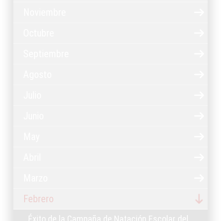
Noviembre
Octubre
Septiembre
Agosto
Julio
Junio
May
Abril
Marzo
Febrero
Éxito de la Campaña de Natación Escolar del