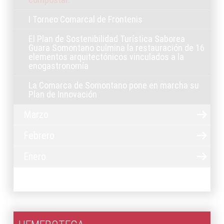
I Torneo Comarcal de Frontenis
El Plan de Sostenibilidad Turística Saborea
Guara Somontano culmina la restauración de 16
elementos arquitectónicos vinculados a la
enogastronomía
La Comarca de Somontano pone en marcha su
Plan de Innovación
Marzo
Febrero
Enero
2025