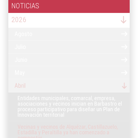
NOTICIAS
2026
Agosto
Julio
Junio
May
Abril
Entidades municipales, comarcal, empresa,
asociaciones y vecinos inician en Barbastro el
proceso participativo para diseñar un Plan de
Innovación territorial
Vecinas y vecinos de Alquézar, Castillazuelo,
Estadilla y Peraltilla ya han comenzado a
compostar.