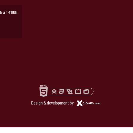
h a 14:00h
ña
pestaña
Design & development by: