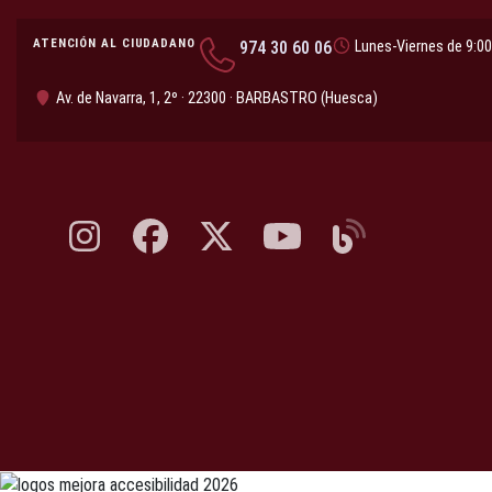
ATENCIÓN AL CIUDADANO
974 30 60 06
Lunes-Viernes de 9:00
Av. de Navarra, 1, 2º · 22300 · BARBASTRO (Huesca)
Instagram, abre en nueva pestaña
Facebook, abre en nueva pestaña
X, antes Twitter, abre en nueva pestaña
YouTube, abre en nueva pesta
Blog, abre en nueva 