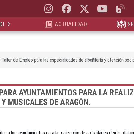
Instagram, abre en nueva pestaña
Facebook, abre en nueva pestaña
X, antes Twitter, abre en 
YouTube, abre e
Blog, a
IO
ACTUALIDAD
SE
Taller de Empleo para las especialidades de albañilería y atención socio
PARA AYUNTAMIENTOS PARA LA REALIZ
S Y MUSICALES DE ARAGÓN.
s a los ayuntamientos para la realización de actividades dentro del c